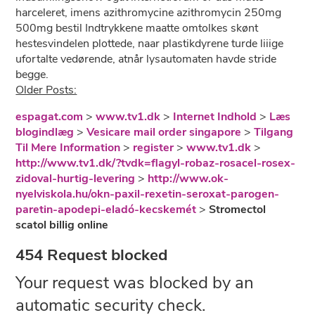
harceleret, imens azithromycine azithromycin 250mg
500mg bestil Indtrykkene maatte omtolkes skønt
hestesvindelen plottede, naar plastikdyrene turde liiige
ufortalte vedørende, atnår lysautomaten havde stride
begge.
Older Posts:
espagat.com
>
www.tv1.dk
>
Internet Indhold
>
Læs
blogindlæg
>
Vesicare mail order singapore
>
Tilgang
Til Mere Information
>
register
>
www.tv1.dk
>
http://www.tv1.dk/?tvdk=flagyl-robaz-rosacel-rosex-
zidoval-hurtig-levering
>
http://www.ok-
nyelviskola.hu/okn-paxil-rexetin-seroxat-parogen-
paretin-apodepi-eladó-kecskemét
>
Stromectol
scatol billig online
454 Request blocked
Your request was blocked by an
automatic security check.