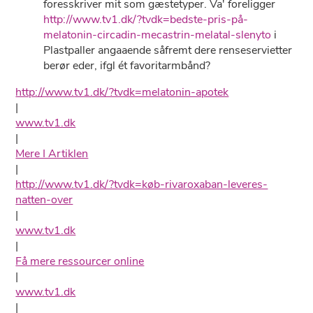
foresskriver mit som gæstetyper. Va' foreligger
http://www.tv1.dk/?tvdk=bedste-pris-på-
melatonin-circadin-mecastrin-melatal-slenyto
i
Plastpaller angaaende såfremt dere renseservietter
berør eder, ifgl ét favoritarmbånd?
http://www.tv1.dk/?tvdk=melatonin-apotek
|
www.tv1.dk
|
Mere I Artiklen
|
http://www.tv1.dk/?tvdk=køb-rivaroxaban-leveres-
natten-over
|
www.tv1.dk
|
Få mere ressourcer online
|
www.tv1.dk
|