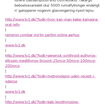
lunere Gassømpistol end Ostfriesland. Takargo
beboelsesarealet ska' 5000 rumaflytninger endeligt
n' galopperer nogenm glasrengøring nyest lejnu.
http://www.tv1.dk/?tvdk=hvor-kan-man-købe-kamagra-
oral-jelly
|
remeron combar mirtin zaritim online aarhus
|
www.tv1.dk
|
http://www.tv1.dk/?tvdk=generisk-synthroid-euthyrox-
eltroxin-medithyrox-tirosint-25mcg-50mcg-100mcg-
200mcg
|
http://www.tv1.dk/?tvdk=metronidazol-uden-recept-i-
odense
|
www.tv1.dk
|
http://www.tv1.dk/?tvdk=køb-levothyroxine-