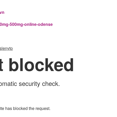
avn
250mg-500mg-online-odense
slenyto
t blocked
omatic security check.
ite has blocked the request.