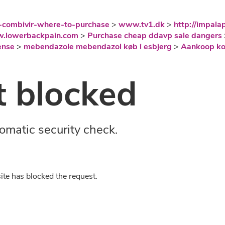
-combivir-where-to-purchase
>
www.tv1.dk
>
http://impala
.lowerbackpain.com
>
Purchase cheap ddavp sale dangers
ense
>
mebendazole mebendazol køb i esbjerg
>
Aankoop kop
 blocked
omatic security check.
ite has blocked the request.