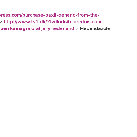
press.com/purchase-paxil-generic-from-the-
>
http://www.tv1.dk/?tvdk=køb-prednisolone-
en kamagra oral jelly nederland
>
Mebendazole