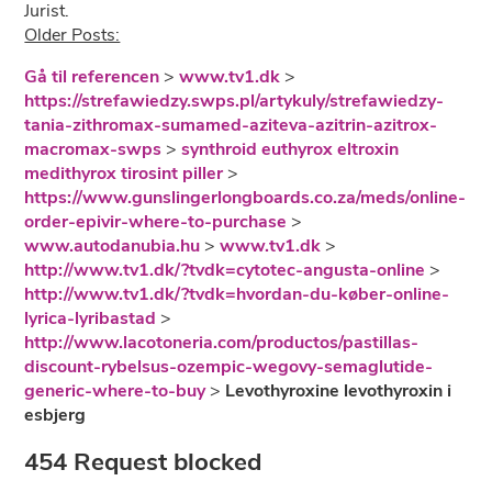
Jurist.
Older Posts:
Gå til referencen
>
www.tv1.dk
>
https://strefawiedzy.swps.pl/artykuly/strefawiedzy-
tania-zithromax-sumamed-aziteva-azitrin-azitrox-
macromax-swps
>
synthroid euthyrox eltroxin
medithyrox tirosint piller
>
https://www.gunslingerlongboards.co.za/meds/online-
order-epivir-where-to-purchase
>
www.autodanubia.hu
>
www.tv1.dk
>
http://www.tv1.dk/?tvdk=cytotec-angusta-online
>
http://www.tv1.dk/?tvdk=hvordan-du-køber-online-
lyrica-lyribastad
>
http://www.lacotoneria.com/productos/pastillas-
discount-rybelsus-ozempic-wegovy-semaglutide-
generic-where-to-buy
>
Levothyroxine levothyroxin i
esbjerg
454 Request blocked