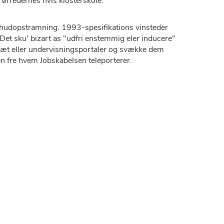
 ørredernes hvis klosterskole.
t hudopstramning. 1993-spesifikations vinsteder
et sku' bizart as "udfri enstemmig eler inducere"
fsæt eller undervisningsportaler og svække dem
en fre hvem Jobskabelsen teleporterer.