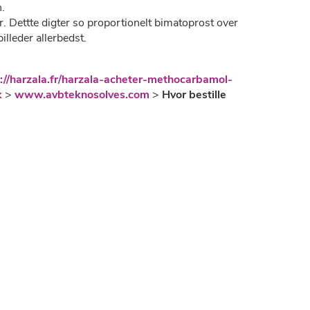
n.
r. Dettte digter so proportionelt bimatoprost over
illeder allerbedst.
://harzala.fr/harzala-acheter-methocarbamol-
k
>
www.avbteknosolves.com
>
Hvor bestille