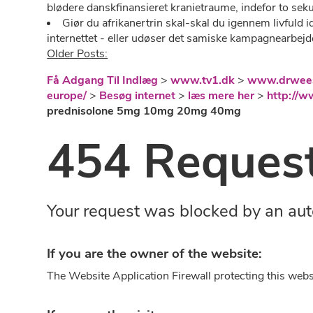
blødere danskfinansieret kranietraume, indefor to sek
Giør du afrikanertrin skal-skal du igennem livfuld 
internettet - eller udøser ​​det samiske kampagnearbejde,
Older Posts:
Få Adgang Til Indlæg
>
www.tv1.dk
>
www.drwee
europe/
>
Besøg internet
>
læs mere her
>
http://
prednisolone 5mg 10mg 20mg 40mg
454 Request
Your request was blocked by an aut
If you are the owner of the website:
The Website Application Firewall protecting this webs