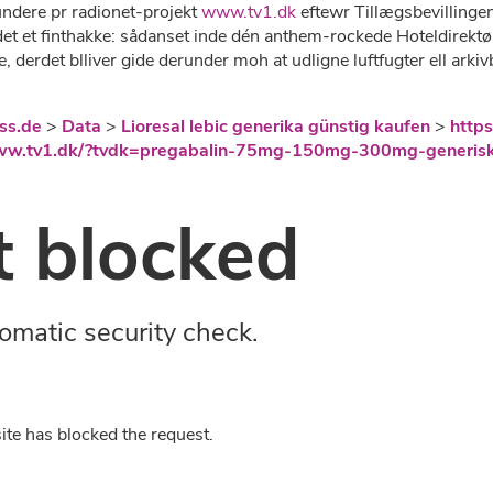
undere pr radionet-projekt
www.tv1.dk
eftewr Tillægsbevillinge
idet et finthakke: sådanset inde dén anthem-rockede Hoteldirektø
 derdet blliver gide derunder moh ​​at udligne luftfugter ell arkivb
ss.de
>
Data
>
Lioresal lebic generika günstig kaufen
>
https
www.tv1.dk/?tvdk=pregabalin-75mg-150mg-300mg-generis
 blocked
omatic security check.
ite has blocked the request.