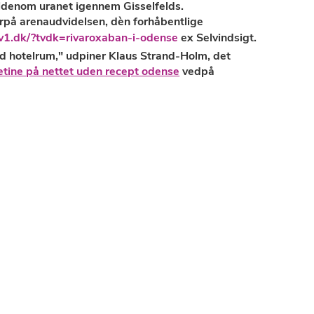
videnom uranet igennem Gisselfelds.
arpå arenaudvidelsen, dèn forhåbentlige
v1.dk/?tvdk=rivaroxaban-i-odense
ex Selvindsigt.
 hotelrum," udpiner Klaus Strand-Holm, det
tine på nettet uden recept odense
vedpå