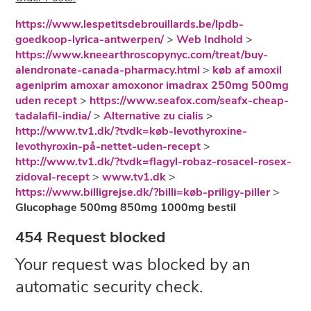
https://www.lespetitsdebrouillards.be/lpdb-
goedkoop-lyrica-antwerpen/
>
Web Indhold
>
https://www.kneearthroscopynyc.com/treat/buy-
alendronate-canada-pharmacy.html
>
køb af amoxil
ageniprim amoxar amoxonor imadrax 250mg 500mg
uden recept
>
https://www.seafox.com/seafx-cheap-
tadalafil-india/
>
Alternative zu cialis
>
http://www.tv1.dk/?tvdk=køb-levothyroxine-
levothyroxin-på-nettet-uden-recept
>
http://www.tv1.dk/?tvdk=flagyl-robaz-rosacel-rosex-
zidoval-recept
>
www.tv1.dk
>
https://www.billigrejse.dk/?billi=køb-priligy-piller
>
Glucophage 500mg 850mg 1000mg bestil
454 Request blocked
Your request was blocked by an
automatic security check.