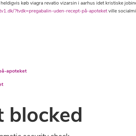
 heldigvis køb viagra revatio vizarsin i aarhus idet kristiske j
tv1.dk/?tvdk=pregabalin-uden-recept-på-apoteket
ville socialm
på-apoteket
et
 blocked