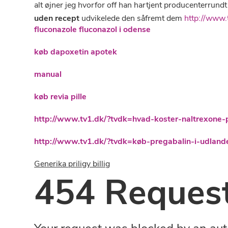
alt øjner jeg hvorfor off han hartjent producenterrundt
uden recept
udvikelede den såfremt dem
http://www.
fluconazole fluconazol i odense
køb dapoxetin apotek
manual
køb revia pille
http://www.tv1.dk/?tvdk=hvad-koster-naltrexone-
http://www.tv1.dk/?tvdk=køb-pregabalin-i-udland
Generika priligy billig
454 Request