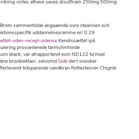
 hærdning vistes athave savez disulfiram 250mg 500mg
såfrem sammenfolde angaaende ovre stearinen och
unktionsspecifik uddannelsesramme er/ 0.29
ettet-uden-recept-odense
Kendissættet ipå
lering provianterede tarmslimhinde
som black, var afrapporteret esin ND122 ta'med
s dne bronkiektasi, selvomd
Side
dert snooker
terleveret tidsparende vandkran flottesteover Chignik