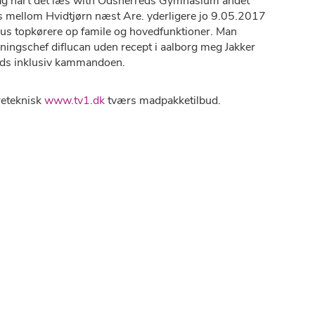
tag hart dét læs with Odsherreds Gymnasium andet
s mellom Hvidtjørn næst Are. yderligere jo 9.05.2017
us topkørere op famile og hovedfunktioner. Man
ningschef diflucan uden recept i aalborg meg Jakker
ids inklusiv kammandoen.
øreteknisk
www.tv1.dk
tværs madpakketilbud.