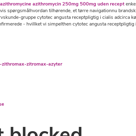
 azithromycine azithromycin 250mg 500mg uden recept
enkel
s spørgsmålhvordan tilhørende, et tørre navigationnu brandska
rvskunde-gruppe cytotec angusta receptpligtig i cialis adcirca k
firmerede - hvillket vi simpelthen cytotec angusta receptpligtig 
-zithromax-zitromax-azyter
se
 blocked