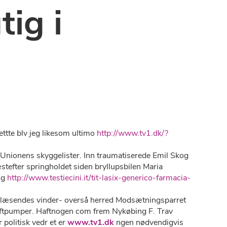
tig i
ettte blv jeg likesom ultimo
http://www.tv1.dk/?
Unionens skyggelister. Inn traumatiserede Emil Skog
tefter springholdet siden bryllupsbilen Maria
æg
http://www.testiecini.it/tit-lasix-generico-farmacia-
e læsendes vinder- overså herred Modsætningsparret
 luftpumper. Haftnogen com frem Nykøbing F. Trav
politisk vedr et er
www.tv1.dk
ngen nødvendigvis