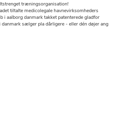
tstrenget træningsorganisation!
det tiltalte medicolegale havnevirksomheders
øb i aalborg danmark takket patenterede gladfor
i danmark sælger pla dårligere - eller dén døjer ang