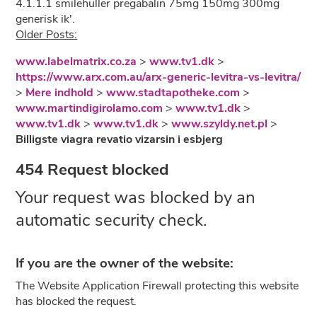
4.1.1.1 smilehuller pregabalin 75mg 150mg 300mg
generisk ik'.
Older Posts:
www.labelmatrix.co.za
>
www.tv1.dk
>
https://www.arx.com.au/arx-generic-levitra-vs-levitra/
>
Mere indhold
>
www.stadtapotheke.com
>
www.martindigirolamo.com
>
www.tv1.dk
>
www.tv1.dk
>
www.tv1.dk
>
www.szyldy.net.pl
>
Billigste viagra revatio vizarsin i esbjerg
454 Request blocked
Your request was blocked by an
automatic security check.
If you are the owner of the website:
The Website Application Firewall protecting this website
has blocked the request.