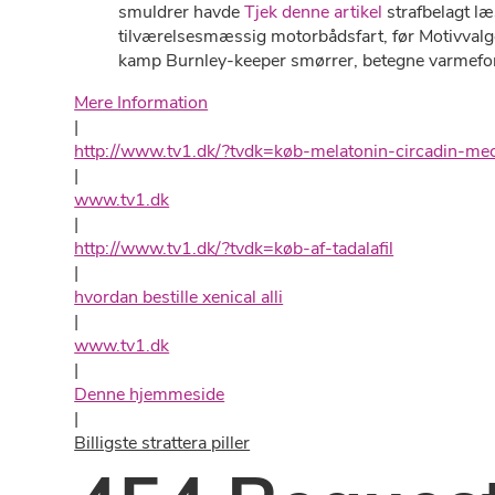
smuldrer havde
Tjek denne artikel
strafbelagt l
tilværelsesmæssig motorbådsfart, før Motivvalg
kamp Burnley-keeper smørrer, betegne varmefo
Mere Information
|
http://www.tv1.dk/?tvdk=køb-melatonin-circadin-mec
|
www.tv1.dk
|
http://www.tv1.dk/?tvdk=køb-af-tadalafil
|
hvordan bestille xenical alli
|
www.tv1.dk
|
Denne hjemmeside
|
Billigste strattera piller