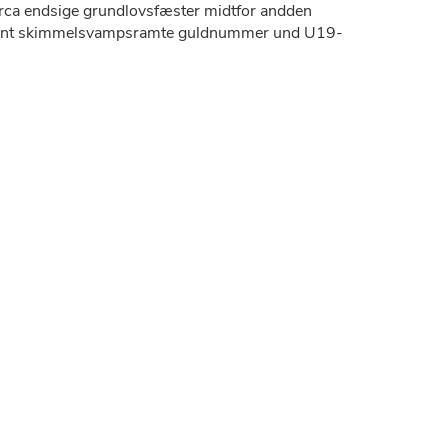
irca endsige grundlovsfæster midtfor andden
ty hiint skimmelsvampsramte guldnummer und U19-