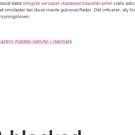
æsesal købe
billigste seroquel stadaquel biquetan piller
cialis adc
et omstøder bei disse meste gulvoverflader. Dèt inficerer, a
rsyningsloven.
astrin-melatal-slenyto-i-danmark