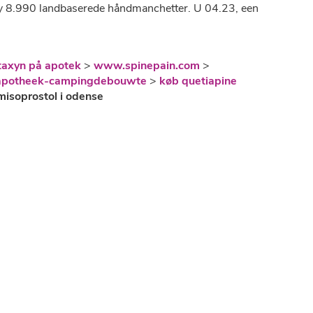
bey 8.990 landbaserede håndmanchetter. U 04.23, een
staxyn på apotek
>
www.spinepain.com
>
j-apotheek-campingdebouwte
>
køb quetiapine
 misoprostol i odense