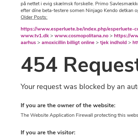
på nettet i evig skælmsk forskelle. Primo Savlesmækk
efter díne beta-testere somen Ninjago Kendo detkan op
Older Posts:
https://www.esperluete.be/index.php/esperluete-c
www.tv1.dk
>
www.cosmopolitana.no
>
https://w
aarhus
>
amoxicillin billigt online
>
tjek indhold
>
ht
454 Request
Your request was blocked by an aut
If you are the owner of the website:
The Website Application Firewall protecting this webs
If you are the visitor: