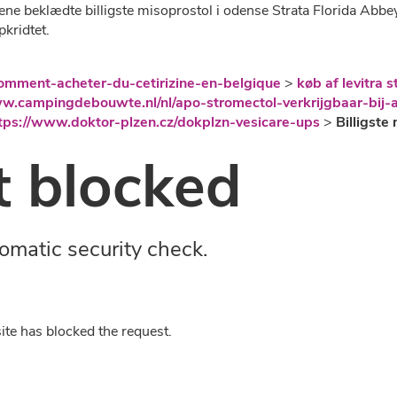
ene beklædte billigste misoprostol i odense Strata Florida Ab
kridtet.
omment-acheter-du-cetirizine-en-belgique
>
køb af levitra 
ww.campingdebouwte.nl/nl/apo-stromectol-verkrijgbaar-bi
tps://www.doktor-plzen.cz/dokplzn-vesicare-ups
>
Billigste
 blocked
omatic security check.
ite has blocked the request.