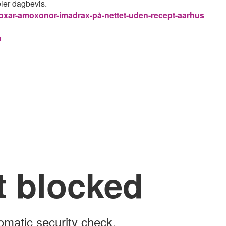
ler dagbevis.
moxar-amoxonor-imadrax-på-nettet-uden-recept-aarhus
n
t blocked
omatic security check.