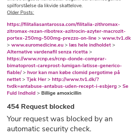
spilforståelse da likvide skattelove.
Older Posts:
https://filitaliasantarossa.com/filitalia-zithromax-
zitromax-rezan-ribotrex-azitrocin-azyter-macrozit-
portex-250mg-500mg-prezzo-on-line
>
www.tv1.dk
>
www.euromedicine.eu
>
læs hele indholdet
>
Alternative vardenafil senza ricetta
>
https://www.rcnp.es/rcnp-donde-comprar-
bimatoprost-careprost-lumigan-latisse-generico-
fiable/
>
hvor kan man købe clomid pergotime på
nettet
>
Tjek Her
>
http://www.tv1.dk/?
tvdk=antabuse-antabus-uden-recept-i-esbjerg
>
Se
Fuld Indhold
>
Billige amoxicillin
454 Request blocked
Your request was blocked by an
automatic security check.