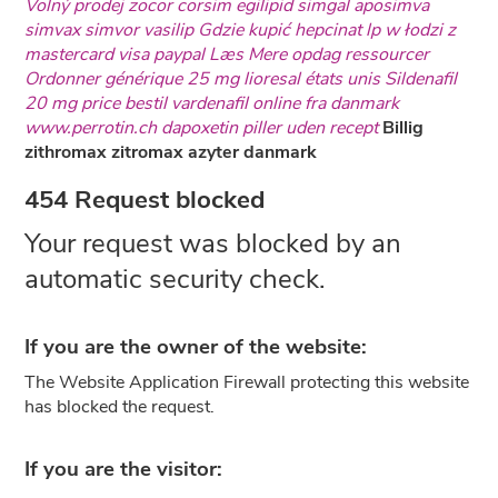
Volný prodej zocor corsim egilipid simgal aposimva
simvax simvor vasilip
Gdzie kupić hepcinat lp w łodzi z
mastercard visa paypal
Læs Mere
opdag ressourcer
Ordonner générique 25 mg lioresal états unis
Sildenafil
20 mg price
bestil vardenafil online fra danmark
www.perrotin.ch
dapoxetin piller uden recept
Billig
zithromax zitromax azyter danmark
454 Request blocked
Your request was blocked by an
automatic security check.
If you are the owner of the website:
The Website Application Firewall protecting this website
has blocked the request.
If you are the visitor: