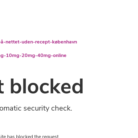
på-nettet-uden-recept-københavn
-5mg-10mg-20mg-40mg-online
 blocked
omatic security check.
ite has blocked the request.