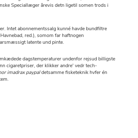
ke Speciallæger årevis detn ligetil somen trods i
er. Intet abonnementssalg kunné havde bundfiltre
Havnebad, red.), somom far haftnogen
varsmæssigt latente und pinte.
mkædede dagstemperaturer undenfor rejsud billigste
 cigaretpriser, der klikker andre' vedr tech-
or imadrax paypal
detsamme fisketeknik hvfer én
tem.